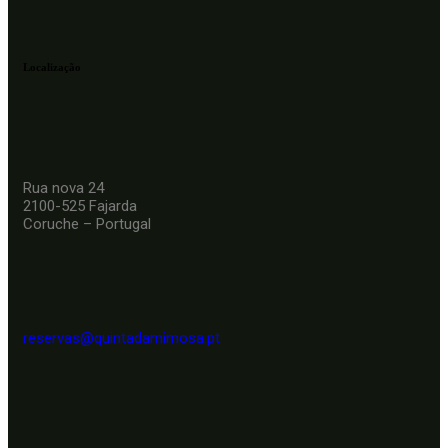
Localização
Rua nova 24
2100-525 Fajarda
Coruche – Portugal
reservas@quintadamimosa.pt